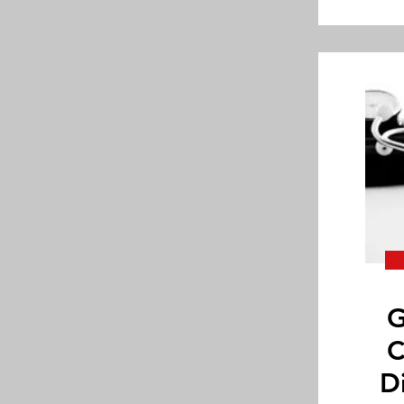
G
C
D