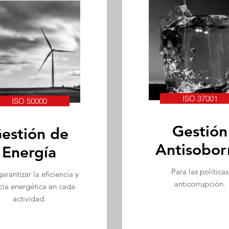
ISO 37001
ISO 50000
Gestión
estión de
Antisobor
Energía
Para las políticas
arantizar la eficiencia y
anticorrupción.
acia energética en cada
actividad.