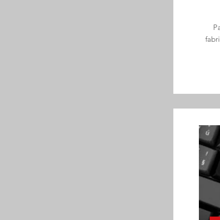
Pa
fabr