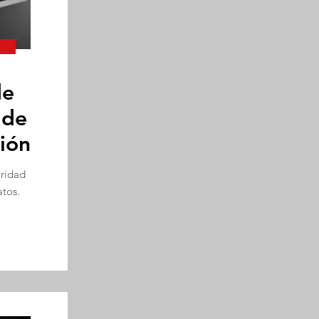
de
 de
ión
uridad
atos.