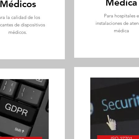
Médica
Médicos
Para hospitales e
ra la calidad de los
instalaciones de aten
icantes de dispositivos
médica
médicos.
ISO 27701