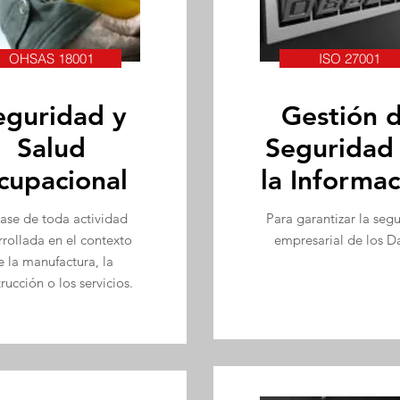
OHSAS 18001
ISO 27001
eguridad y
Gestión 
Salud
Seguridad
cupacional
la Informac
ase de toda actividad
Para garantizar la seg
rrollada en el contexto
empresarial de los D
e la manufactura, la
rucción o los servicios.