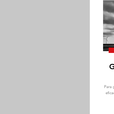
G
Para g
efic