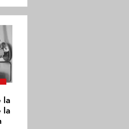
 la
 la
n