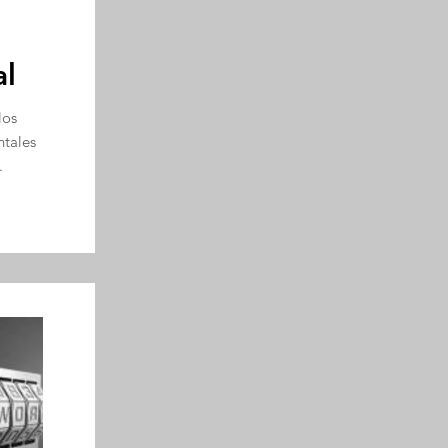
l
los
tales
.