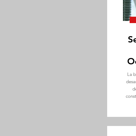
S
O
La b
desa
d
const