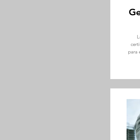
Ge
L
cert
para 